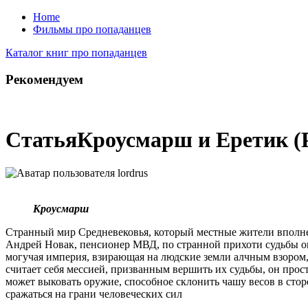
Home
Фильмы про попаданцев
Каталог книг про попаданцев
Рекомендуем
Статья
Кроусмарш и Еретик (Р
Кроусмарш
Странный мир Средневековья, который местные жители вполне 
Андрей Новак, пенсионер МВД, по странной прихоти судьбы ока
могучая империя, взирающая на людские земли алчным взором, 
считает себя мессией, призванным вершить их судьбы, он прост
может выковать оружие, способное склонить чашу весов в стор
сражаться на грани человеческих сил