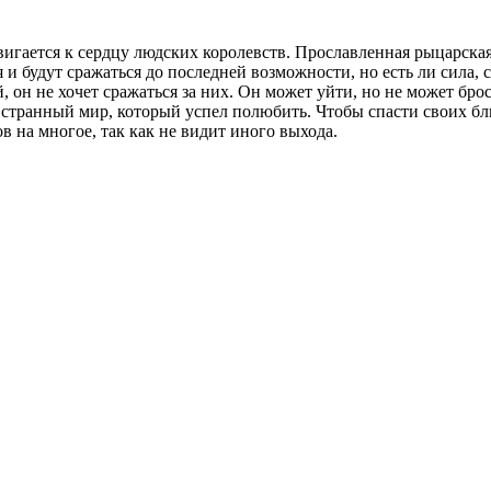
вигается к сердцу людских королевств. Прославленная рыцарская
 и будут сражаться до последней возможности, но есть ли сила, 
, он не хочет сражаться за них. Он может уйти, но не может брос
транный мир, который успел полюбить. Чтобы спасти своих близ
в на многое, так как не видит иного выхода.