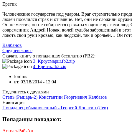
Еретик
Человеческие государства под ударом. Враг стремительно прод
людей поселился страх и отчаяние. Нет, они не сложили оружия
Он не мессия, он не собирается сражаться один с врагами людей
современник Андрей Новак, волей судьбы заброшенный в этот с
локоть свои руки кровью, как людской, так и орочьей… Он гото
Калбанов
Средневековье
Скачать книгу о попаданцах бесплатно (FB2):
3_Кроусмарш.fb2.zip
4_Еретик.fb2.zip
lordrus
вт, 03/18/2014 - 12:04
Поделитесь с друзьями
Степь (Рыцарь-2) Константин Георгиевич Калбазов
Навигация
Попаданец обыкновенный - Георгий Лопатин (Лев)
Попаданцы попадают:
Астрал-Рай-Ад