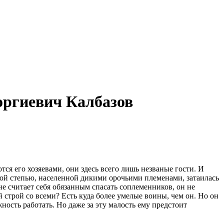
оргиевич Калбазов
я его хозяевами, они здесь всего лишь незваные гости. И
ной степью, населенной дикими орочьими племенами, затаилась
е считает себя обязанным спасать соплеменников, он не
й строй со всеми? Есть куда более умелые воины, чем он. Но он
ость работать. Но даже за эту малость ему предстоит