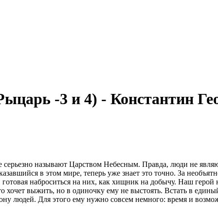
ыцарь -3 и 4) - Константин Ге
серьезно называют Царством Небесным. Правда, люди не являютс
завшийся в этом мире, теперь уже знает это точно. За необъят
готовая наброситься на них, как хищник на добычу. Наш герой н
о хочет выжить, но в одиночку ему не выстоять. Встать в едины
ону людей. Для этого ему нужно совсем немного: время и возможн